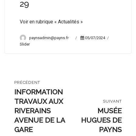
29
Voir en rubrique « Actualités »
Author
Posted
Categories
paynsadmin@payns.fr
05/07/2024
on
Slider
Navigation
PRÉCÉDENT
de
INFORMATION
Dernière
publication:
TRAVAUX AUX
l’article
SUIVANT
RIVERAINS
MUSÉE
Prochaine
AVENUE DE LA
publication:
HUGUES DE
GARE
PAYNS