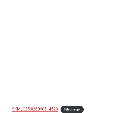
SKM_C250i26060514520
Télécharger