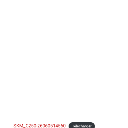
SKM_C250i26060514560
Télécharger