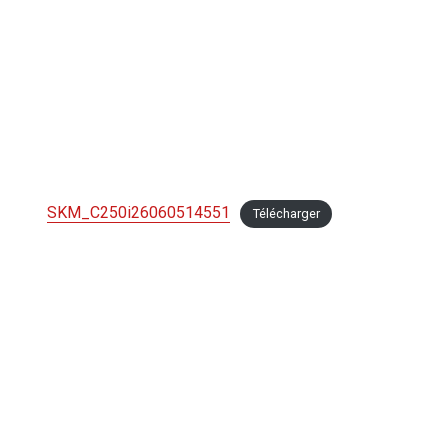
SKM_C250i26060514551
Télécharger