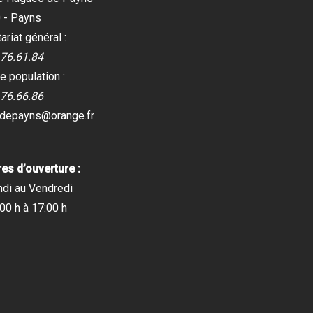
 - Payns
ariat général :
.76.61.84
e population :
.76.66.86
edepayns@orange.fr
es d’ouverture :
ndi au Vendredi
00 h à 17:00 h