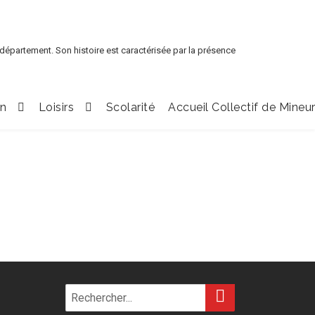
 département. Son histoire est caractérisée par la présence
en
Loisirs
Scolarité
Accueil Collectif de Mineu
RECHERCHER
Search
for: