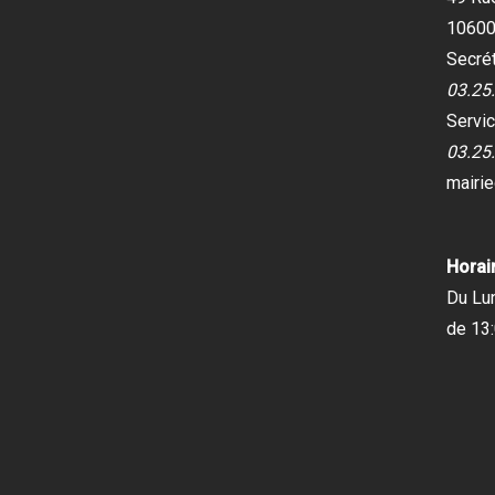
10600
Secrét
03.25
Servic
03.25
mairi
Horair
Du Lu
de 13: