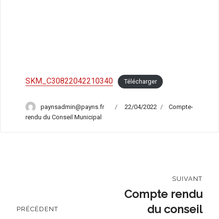
SKM_C30822042210340
Télécharger
Author
Posted
Categories
paynsadmin@payns.fr
22/04/2022
Compte-
on
rendu du Conseil Municipal
Navigation
SUIVANT
de
Compte rendu
Prochaine
publication:
du conseil
l’article
PRÉCÉDENT