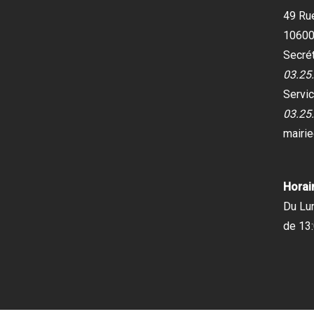
49 Ru
10600
Secrét
03.25
Servic
03.25
mairi
Horair
Du Lu
de 13: