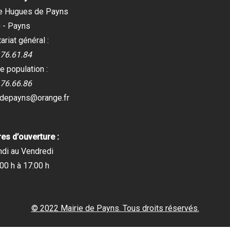
e Hugues de Payns
 - Payns
ariat général :
.76.61.84
e population :
.76.66.86
edepayns@orange.fr
es d’ouverture :
ndi au Vendredi
00 h à 17:00 h
© 2022 Mairie de Payns. Tous droits réservés.