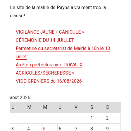
Le site de la mairie de Payns a vraiment trop la
classe!
VIGILANCE JAUNE « CANICULE »
CÉRÉMONIE DU 14 JUILLET
Fermeture du secrétariat de Mairie à 16h le 13
juillet
Arrêtés préfectoraux « TRAVAUX
AGRICOLES/SÉCHERESSE »
VIDE-GRENIERS du 16/08/2026
août 2026
L
M
M
J
V
S
D
1
2
3
4
5
6
7
8
9