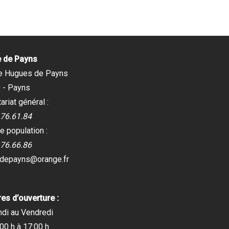
e de Payns
e Hugues de Payns
 - Payns
ariat général :
.76.61.84
e population :
.76.66.86
edepayns@orange.fr
es d’ouverture :
ndi au Vendredi
00 h à 17:00 h