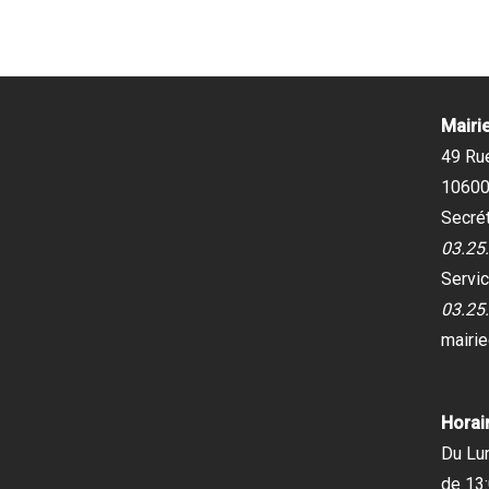
Mairi
49 Ru
10600
Secrét
03.25
Servic
03.25
mairi
Horair
Du Lu
de 13: