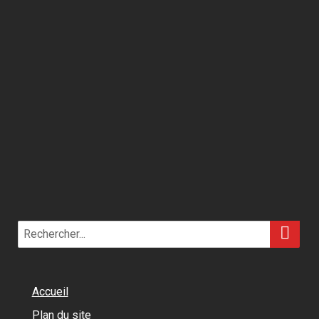
RE
Search
for:
Accueil
Plan du site